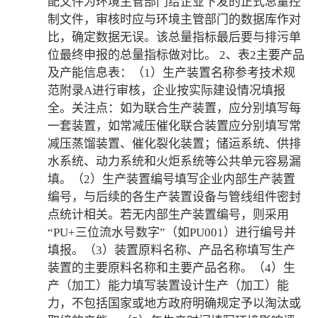
配文件为环境主管部门给企业下发的正式总量控
制文件，审核时应与环境主管部门的数据库作对
比，确定数据无误。该总量指标最后要与排污单
位最终申报的总量指标做对比。 2、表2主要产品
及产能信息表：（1）生产装置名称参考技术规
范附录A进行审核，企业按实际建设情况填报
全。关注点：如为联合生产装置，应分别填写每
一套装置，如常减压催化联合装置应分别填写常
减压蒸馏装置、催化裂化装置；储运系统、供排
水系统、动力系统和火炬系统等公共单元容易漏
填。（2）生产装置编号填写企业内部生产装置
编号，与后续的各生产装置设备与管线组件密封
点统计相关。若无内部生产装置编号，则采用
“PU+三位流水号数字”（如PU001）进行编号并
填报。（3）装置原料名称、产品名称填写生产
装置的主要原料名称和主要产品名称。（4）生
产（加工）能力填写装置设计生产（加工）能
力，不包括国家或地方政府明确规定予以淘汰或