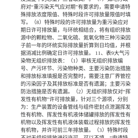
府对“重污染天气应对期”有要求的，需要申请特
殊排放浓度限值、特殊时段许可排放量限值时填
写。（8）特殊时段的许可排放量为重污染应对
期日许可排放量，与环统相结合，将有组织排放
源中的颗粒物、二氧化硫、氮氧化物三种污染因
子前一年的环统实际排放量折算到日均值，并根
据消减比例确定日许可排放量。 11、表9大气污
染物无组织排放表：（1）审核无组织排放编
号、产污环节、污染物种类、主要污染防治措施
和排放标准填报是否完整时，需要注意厂界管控
的污染因子及其排放标准是否有遗漏；主要污染
防治措施是否有遗漏。（2）无组织排放仅对“挥
发性有机物”许可排放量，针对三个源项，分别
为：生产装置的设备管线与组件密封点泄漏挥发
性有机物、挥发性有机液体储罐排放的挥发性有
机物以及挥发性有机液体装载过程排放的挥发性
有机物，并许可前三年排放量。（3）特殊时段
不对无组织排放进行许可，可以不填。“申请特