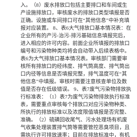
入。（8）废水排放口包括主要排口和车间或生
产设施排放口，审核废水的排放口类型填报是否
正确。设施或车间排口可在“其他信息”中补充填
报对应装置。 8、表6大气排放口基本情况表：在
企业所有的产污-治污-排污基础信息填报完后，
进入相应的许可内容。前面企业所填报的排放口
编号和污染物种类均将会自动带入后续表格中。
表6为大气排放口基本情况表。审核部门需要审
核所有排放口的经纬度、排气筒高度、排气筒出
口内径等信息是否填报完整，排气温度可在“其
他信息”中填报。审核时需要注意核查单位及数
值是否存在低级错误。 9、表7废气污染物排放执
行标准表：（1）表7为废气污染物排放执行标准
表，需要重点审核每个排放口对应污染物种类、
所执行的排放标准以及浓度限值填报是否完整、
准确。（2）硫磺回收尾气、污水处理场有机废
气收集处理装置排气筒等需要管控恶臭项目，且
需执行许可排放速率；目前在排放标准中，有机