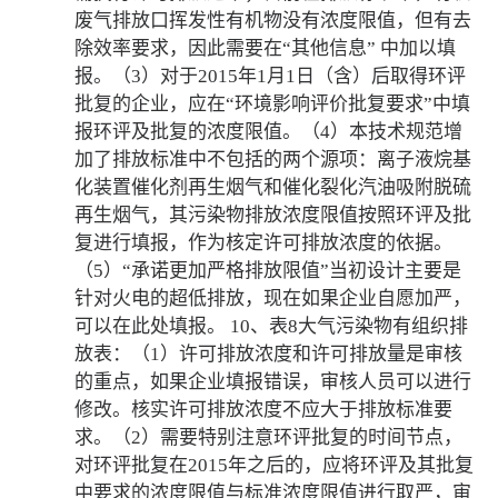
废气排放口挥发性有机物没有浓度限值，但有去
除效率要求，因此需要在“其他信息” 中加以填
报。（3）对于2015年1月1日（含）后取得环评
批复的企业，应在“环境影响评价批复要求”中填
报环评及批复的浓度限值。（4）本技术规范增
加了排放标准中不包括的两个源项：离子液烷基
化装置催化剂再生烟气和催化裂化汽油吸附脱硫
再生烟气，其污染物排放浓度限值按照环评及批
复进行填报，作为核定许可排放浓度的依据。
（5）“承诺更加严格排放限值”当初设计主要是
针对火电的超低排放，现在如果企业自愿加严，
可以在此处填报。 10、表8大气污染物有组织排
放表：（1）许可排放浓度和许可排放量是审核
的重点，如果企业填报错误，审核人员可以进行
修改。核实许可排放浓度不应大于排放标准要
求。（2）需要特别注意环评批复的时间节点，
对环评批复在2015年之后的，应将环评及其批复
中要求的浓度限值与标准浓度限值进行取严，审