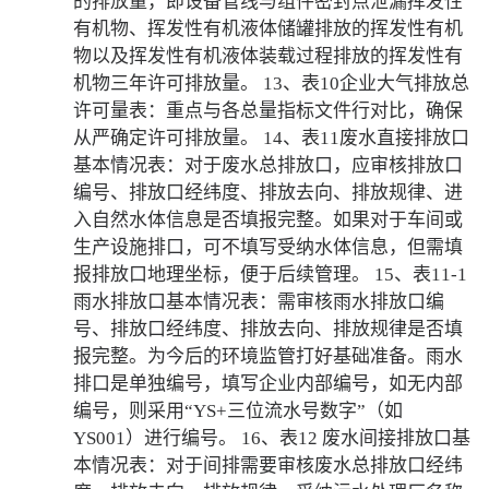
的排放量，即设备管线与组件密封点泄漏挥发性
有机物、挥发性有机液体储罐排放的挥发性有机
物以及挥发性有机液体装载过程排放的挥发性有
机物三年许可排放量。 13、表10企业大气排放总
许可量表：重点与各总量指标文件行对比，确保
从严确定许可排放量。 14、表11废水直接排放口
基本情况表：对于废水总排放口，应审核排放口
编号、排放口经纬度、排放去向、排放规律、进
入自然水体信息是否填报完整。如果对于车间或
生产设施排口，可不填写受纳水体信息，但需填
报排放口地理坐标，便于后续管理。 15、表11-1
雨水排放口基本情况表：需审核雨水排放口编
号、排放口经纬度、排放去向、排放规律是否填
报完整。为今后的环境监管打好基础准备。雨水
排口是单独编号，填写企业内部编号，如无内部
编号，则采用“YS+三位流水号数字”（如
YS001）进行编号。 16、表12 废水间接排放口基
本情况表：对于间排需要审核废水总排放口经纬