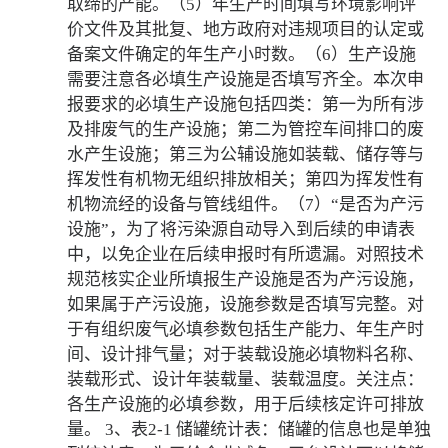
取缔的产能。（5）年生产时间填写环境影响评
价文件及其批复、地方政府对违规项目的认定或
备案文件确定的年生产小时数。（6）生产设施
需要注意各必填生产设施是否填写齐全。本次申
报要求的必填生产设施包括四类：第一为所有涉
及排废气的生产设施；第二为管控车间排口的废
水产生设施；第三为公辅设施如装载、储存等与
挥发性有机物无组织排放相关；第四为挥发性有
机物流经的设备与管线组件。（7）“是否为产污
设施”，为了将污染源自动导入到后续的申请表
中，以免企业在后续申报时有所遗漏。对照技术
规范核实企业所填报生产设施是否为产污设施，
如果属于产污设施，设施参数是否填写完整。对
于有组织废气必填参数包括生产能力、年生产时
间、设计排气量；对于装载设施必填物料名称、
装载形式、设计年装载量、装载温度。关注点：
各生产设施的必填参数，用于后续核定许可排放
量。 3、表2-1 储罐统计表：储罐的信息也是单独