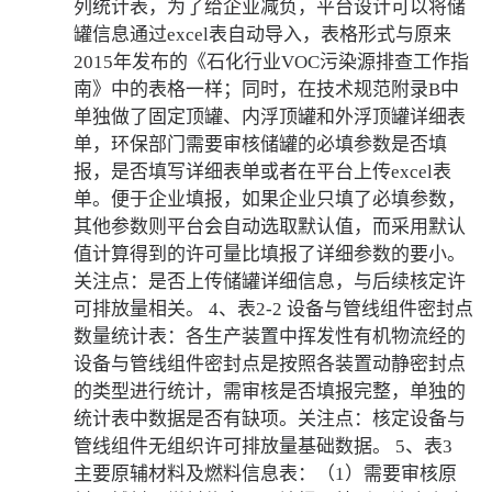
列统计表，为了给企业减负，平台设计可以将储
罐信息通过excel表自动导入，表格形式与原来
2015年发布的《石化行业VOC污染源排查工作指
南》中的表格一样；同时，在技术规范附录B中
单独做了固定顶罐、内浮顶罐和外浮顶罐详细表
单，环保部门需要审核储罐的必填参数是否填
报，是否填写详细表单或者在平台上传excel表
单。便于企业填报，如果企业只填了必填参数，
其他参数则平台会自动选取默认值，而采用默认
值计算得到的许可量比填报了详细参数的要小。
关注点：是否上传储罐详细信息，与后续核定许
可排放量相关。 4、表2-2 设备与管线组件密封点
数量统计表：各生产装置中挥发性有机物流经的
设备与管线组件密封点是按照各装置动静密封点
的类型进行统计，需审核是否填报完整，单独的
统计表中数据是否有缺项。关注点：核定设备与
管线组件无组织许可排放量基础数据。 5、表3
主要原辅材料及燃料信息表：（1）需要审核原